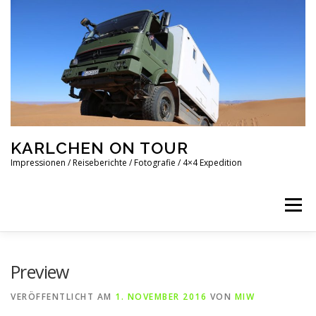
Zum
Inhalt
springen
KARLCHEN ON TOUR
Impressionen / Reiseberichte / Fotografie / 4×4 Expedition
Menü
ÜBER UNS
MERCEDES GD300
ATEGO 1018 4×4
Preview
VERÖFFENTLICHT AM
1. NOVEMBER 2016
VON
MIW
REISEBERICHTE
UNSERE TRACKS